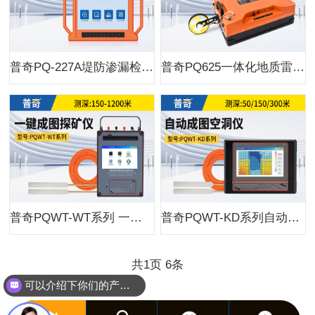
普奇PQ-227A堤防渗漏检测仪
普奇PQ625一体化地质雷达探测系统
普奇PQWT-WT系列 一键成图探矿仪
普奇PQWT-KD系列自动成图空洞仪
共
1
页
6
条
可以介绍下你们的产品么？