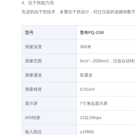
4、抗干扰能力强:
先进的抗干扰技术，多重抗干扰设计，经过仪器的选频和数
型号
普奇PQ-G50
测量深度
300米
测量范围
0mV－2000mV，仪器自动
测量通道
双通道
测量精度
0.01mV
显示屏
7寸液晶显示屏
A/D转换
12位1Msps
输入阻抗
≥10MΩ