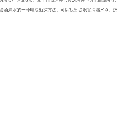
测深度可达300米。其工作原理是通过对堤坝下方电阻率变化
管涌漏水的一种电法勘探方法。可以找出堤坝管涌漏水点、蚁