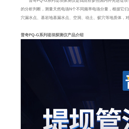
普奇PQ-G系列堤坝探测仪是我院在参照国内外先进堤
的分析判断，测量天然电场N个不同频率电场分量，根据它
穴漏水点、基岩地基漏水点、空洞、动土、蚁穴等地质体，
普奇PQ-G系列堤坝探测仪产品介绍