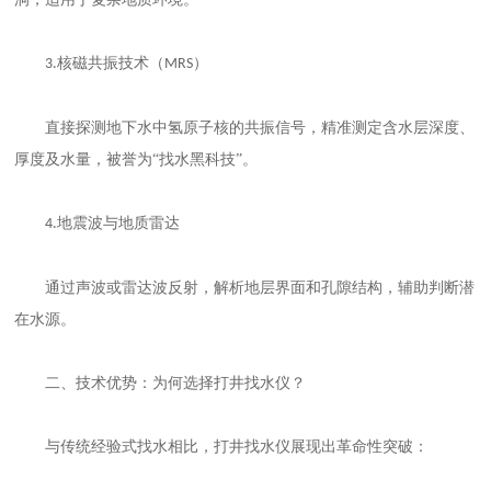
核磁共振技术（
）
3.
MRS
直接探测地下水中氢原子核的共振信号，精准测定含水层深度、
厚度及水量，被誉为
“找水黑科技”。
地震波与地质雷达
4.
通过声波或雷达波反射，解析地层界面和孔隙结构，辅助判断潜
在水源。
二、技术优势：为何选择打井找水仪？
与传统经验式找水相比，打井找水仪展现出革命性突破：