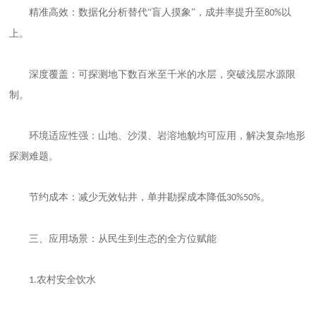
精准高效：数据化分析替代
“盲人摸象”，成井率提升至
以
80%
上。
深度覆盖：可探测地下数百米至千米的水层，突破浅层水源限
制。
环境适应性强：山地、沙漠、岩溶地貌均可应用，解决复杂地形
探测难题。
节约成本：减少无效钻井，单井勘探成本降低
。
30%50%
三、应用场景：从民生到生态的全方位赋能
农村安全饮水
1.