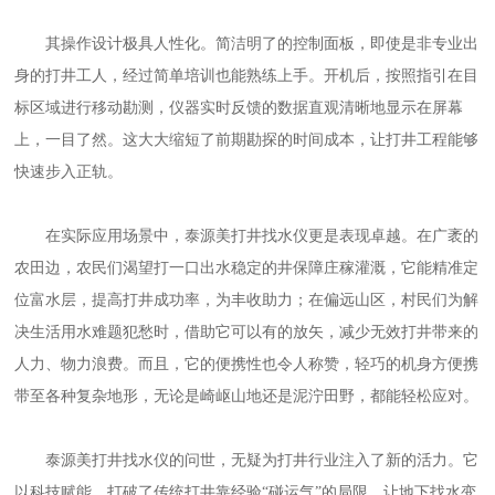
其操作设计极具人性化。简洁明了的控制面板，即使是非专业出
身的打井工人，经过简单培训也能熟练上手。开机后，按照指引在目
标区域进行移动勘测，仪器实时反馈的数据直观清晰地显示在屏幕
上，一目了然。这大大缩短了前期勘探的时间成本，让打井工程能够
快速步入正轨。
在实际应用场景中，泰源美打井找水仪更是表现卓越。在广袤的
农田边，农民们渴望打一口出水稳定的井保障庄稼灌溉，它能精准定
位富水层，提高打井成功率，为丰收助力；在偏远山区，村民们为解
决生活用水难题犯愁时，借助它可以有的放矢，减少无效打井带来的
人力、物力浪费。而且，它的便携性也令人称赞，轻巧的机身方便携
带至各种复杂地形，无论是崎岖山地还是泥泞田野，都能轻松应对。
泰源美打井找水仪的问世，无疑为打井行业注入了新的活力。它
以科技赋能，打破了传统打井靠经验
“碰运气”的局限，让地下找水变