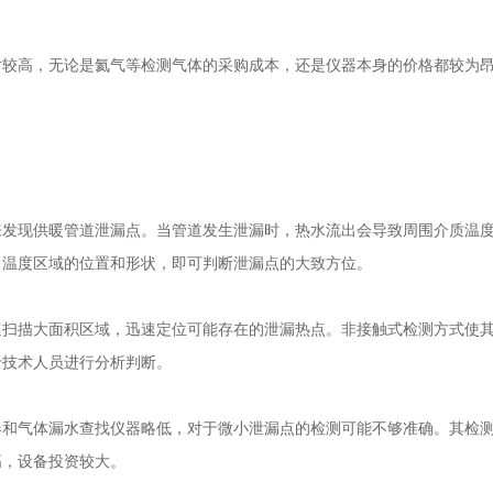
对较高，无论是氦气等检测气体的采购成本，还是仪器本身的价格都较为
。
来发现供暖管道泄漏点。当管道发生泄漏时，热水流出会导致周围介质温
常温度区域的位置和形状，即可判断泄漏点的大致方位。
速扫描大面积区域，迅速定位可能存在的泄漏热点。非接触式检测方式使
于技术人员进行分析判断。
器
和气体
漏水查找仪器
略低，对于微小泄漏点的检测可能不够准确。其检
高，设备投资较大。