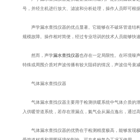
号，并经主机进行放大、滤波和分析处理，操作人员即可根
声学
漏水查找仪器
的优点显著。它能够在不破坏管道结
规模故障。操作相对简便，经过专业培训的技术人员能够快
然而，声学
漏水查找仪器
也存在一定局限性。在环境噪
特殊或周围介质对声波传播有较大阻碍的情况，声波信号衰
气体
漏水查找仪器
气体
漏水查找仪器
主要用于检测供暖系统中气体介质的
入供暖管道系统，若存在泄漏点，氦气会从漏点逸出，通过
气体
漏水查找仪器
的优势在于检测精度极高，能够发现
受管道材质和周围环境的影响，可在多种复杂工况下使用。